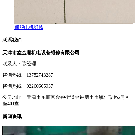
伺服电机维修
联系我们
天津市鑫金顺机电设备维修有限公司
联系人：陈经理
咨询热线：
13752743287
咨询热线：
02260665937
公司地址：天津市东丽区金钟街道金钟新市市镇仁政路
2
号
A
座
401
室
新闻资讯